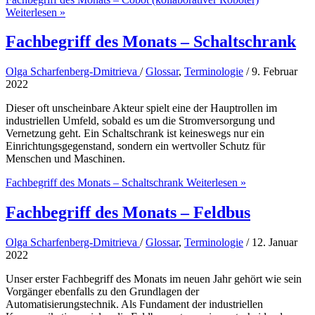
Weiterlesen »
Fachbegriff des Monats – Schaltschrank
Olga Scharfenberg-Dmitrieva
/
Glossar
,
Terminologie
/
9. Februar
2022
Dieser oft unscheinbare Akteur spielt eine der Hauptrollen im
industriellen Umfeld, sobald es um die Stromversorgung und
Vernetzung geht. Ein Schaltschrank ist keineswegs nur ein
Einrichtungsgegenstand, sondern ein wertvoller Schutz für
Menschen und Maschinen.
Fachbegriff des Monats – Schaltschrank
Weiterlesen »
Fachbegriff des Monats – Feldbus
Olga Scharfenberg-Dmitrieva
/
Glossar
,
Terminologie
/
12. Januar
2022
Unser erster Fachbegriff des Monats im neuen Jahr gehört wie sein
Vorgänger ebenfalls zu den Grundlagen der
Automatisierungstechnik. Als Fundament der industriellen