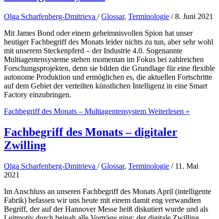
Olga Scharfenberg-Dmitrieva
/
Glossar
,
Terminologie
/
8. Juni 2021
Mit James Bond oder einem geheimnisvollen Spion hat unser
heutiger Fachbegriff des Monats leider nichts zu tun, aber sehr wohl
mit unserem Steckenpferd – der Industrie 4.0. Sogenannte
Multiagentensysteme stehen momentan im Fokus bei zahlreichen
Forschungsprojekten, denn sie bilden die Grundlage für eine flexible
autonome Produktion und ermöglichen es, die aktuellen Fortschritte
auf dem Gebiet der verteilten künstlichen Intelligenz in eine Smart
Factory einzubringen.
Fachbegriff des Monats – Multiagentensystem
Weiterlesen »
Fachbegriff des Monats – digitaler
Zwilling
Olga Scharfenberg-Dmitrieva
/
Glossar
,
Terminologie
/
11. Mai
2021
Im Anschluss an unseren Fachbegriff des Monats April (intelligente
Fabrik) befassen wir uns heute mit einem damit eng verwandten
Begriff, der auf der Hannover Messe heiß diskutiert wurde und als
Leitmotiv durch beinah alle Vorträge ging: der digitale Zwilling.