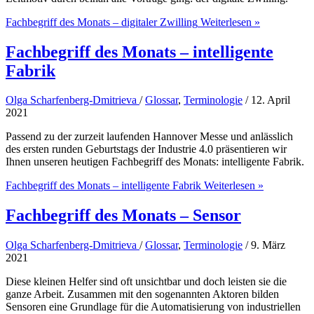
Fachbegriff des Monats – digitaler Zwilling
Weiterlesen »
Fachbegriff des Monats – intelligente
Fabrik
Olga Scharfenberg-Dmitrieva
/
Glossar
,
Terminologie
/
12. April
2021
Passend zu der zurzeit laufenden Hannover Messe und anlässlich
des ersten runden Geburtstags der Industrie 4.0 präsentieren wir
Ihnen unseren heutigen Fachbegriff des Monats: intelligente Fabrik.
Fachbegriff des Monats – intelligente Fabrik
Weiterlesen »
Fachbegriff des Monats – Sensor
Olga Scharfenberg-Dmitrieva
/
Glossar
,
Terminologie
/
9. März
2021
Diese kleinen Helfer sind oft unsichtbar und doch leisten sie die
ganze Arbeit. Zusammen mit den sogenannten Aktoren bilden
Sensoren eine Grundlage für die Automatisierung von industriellen