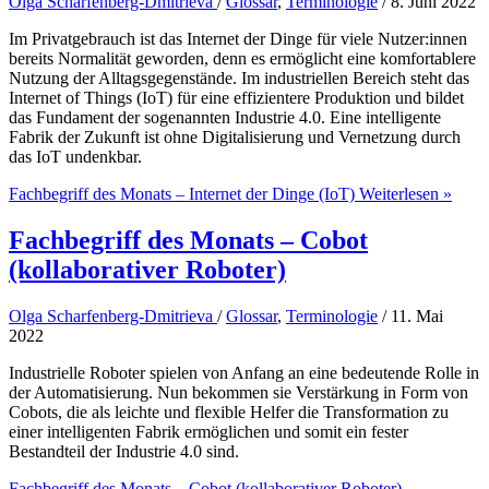
Olga Scharfenberg-Dmitrieva
/
Glossar
,
Terminologie
/
8. Juni 2022
Im Privatgebrauch ist das Internet der Dinge für viele Nutzer:innen
bereits Normalität geworden, denn es ermöglicht eine komfortablere
Nutzung der Alltagsgegenstände. Im industriellen Bereich steht das
Internet of Things (IoT) für eine effizientere Produktion und bildet
das Fundament der sogenannten Industrie 4.0. Eine intelligente
Fabrik der Zukunft ist ohne Digitalisierung und Vernetzung durch
das IoT undenkbar.
Fachbegriff des Monats – Internet der Dinge (IoT)
Weiterlesen »
Fachbegriff des Monats – Cobot
(kollaborativer Roboter)
Olga Scharfenberg-Dmitrieva
/
Glossar
,
Terminologie
/
11. Mai
2022
Industrielle Roboter spielen von Anfang an eine bedeutende Rolle in
der Automatisierung. Nun bekommen sie Verstärkung in Form von
Cobots, die als leichte und flexible Helfer die Transformation zu
einer intelligenten Fabrik ermöglichen und somit ein fester
Bestandteil der Industrie 4.0 sind.
Fachbegriff des Monats – Cobot (kollaborativer Roboter)