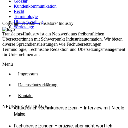
Glossar
Kundenkommunikation
Recht
Terminologie
Übersetzeralltag
Copyright © 2025 Translators4Industry
Werkzeuge
Translators4Industry ist ein Netzwerk aus freiberuflichen
Übersetzer:innen mit Schwerpunkt Industrieautomation. Wir bieten
diverse Sprachdienstleistungen wie Fachübersetzungen,
Terminologie, Technische Redaktion und Übersetzungsmanagement
für Unternehmen an.
Menü
Impressum
Datenschutzerklärung
Kontakt
NEUESTE BEITRÄGE:
Alltag einer Technikübersetzerin – Interview mit Nicole
Maina
Fachübersetzungen – präzise, aber nicht wörtlich