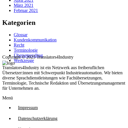
April 2021
März 2021
Februar 2021
Kategorien
Glossar
Kundenkommunikation
Recht
Terminologie
Übersetzeralltag
Copyright © 2025 Translators4Industry
Werkzeuge
Translators4Industry ist ein Netzwerk aus freiberuflichen
Übersetzer:innen mit Schwerpunkt Industrieautomation. Wir bieten
diverse Sprachdienstleistungen wie Fachübersetzungen,
Terminologie, Technische Redaktion und Übersetzungsmanagement
für Unternehmen an.
Menü
Impressum
Datenschutzerklärung