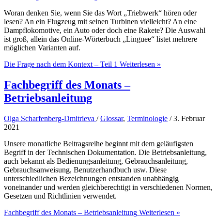
Woran denken Sie, wenn Sie das Wort „Triebwerk“ hören oder
lesen? An ein Flugzeug mit seinen Turbinen vielleicht? An eine
Dampflokomotive, ein Auto oder doch eine Rakete? Die Auswahl
ist groß, allein das Online-Wörterbuch „Linguee“ listet mehrere
möglichen Varianten auf.
Die Frage nach dem Kontext – Teil 1
Weiterlesen »
Fachbegriff des Monats –
Betriebsanleitung
Olga Scharfenberg-Dmitrieva
/
Glossar
,
Terminologie
/
3. Februar
2021
Unsere monatliche Beitragsreihe beginnt mit dem geläufigsten
Begriff in der Technischen Dokumentation. Die Betriebsanleitung,
auch bekannt als Bedienungsanleitung, Gebrauchsanleitung,
Gebrauchsanweisung, Benutzerhandbuch usw. Diese
unterschiedlichen Bezeichnungen entstanden unabhängig
voneinander und werden gleichberechtigt in verschiedenen Normen,
Gesetzen und Richtlinien verwendet.
Fachbegriff des Monats – Betriebsanleitung
Weiterlesen »