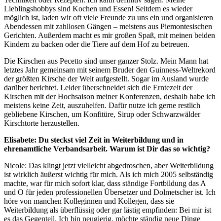
Lieblingshobbys sind Kochen und Essen! Seitdem es wieder
möglich ist, laden wir oft viele Freunde zu uns ein und organisieren
Abendessen mit zahllosen Gängen – meistens aus Piemontesischen
Gerichten. Außerdem macht es mir großen Spaß, mit meinen beiden
Kindern zu backen oder die Tiere auf dem Hof zu betreuen.
Die Kirschen aus Pecetto sind unser ganzer Stolz. Mein Mann hat
letztes Jahr gemeinsam mit seinem Bruder den Guinness-Weltrekord
der größten Kirsche der Welt aufgestellt. Sogar im Ausland wurde
darüber berichtet. Leider überschneidet sich die Erntezeit der
Kirschen mit der Hochsaison meiner Konferenzen, deshalb habe ich
meistens keine Zeit, auszuhelfen. Dafür nutze ich gerne restlich
gebliebene Kirschen, um Konfitüre, Sirup oder Schwarzwälder
Kirschtorte herzustellen.
Elisabete: Du steckst viel Zeit in Weiterbildung und in
ehrenamtliche Verbandsarbeit. Warum ist Dir das so wichtig?
Nicole: Das klingt jetzt vielleicht abgedroschen, aber Weiterbildung
ist wirklich äußerst wichtig für mich. Als ich mich 2005 selbständig
machte, war für mich sofort klar, dass ständige Fortbildung das A
und O für jeden professionellen Übersetzer und Dolmetscher ist. Ich
höre von manchen Kolleginnen und Kollegen, dass sie
Weiterbildung als überflüssig oder gar lästig empfinden: Bei mir ist
es das Gegenteil. Ich bin neugierig, möchte ständig neue Dinge