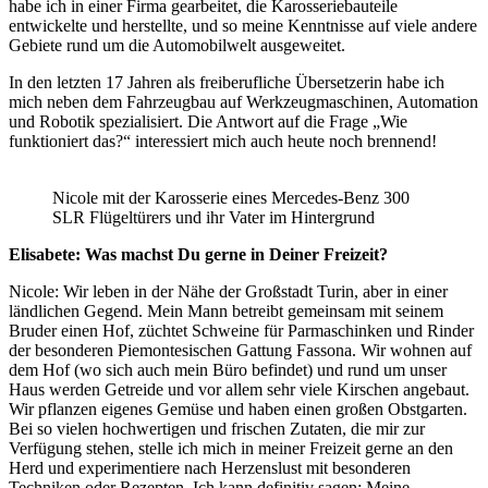
habe ich in einer Firma gearbeitet, die Karosseriebauteile
entwickelte und herstellte, und so meine Kenntnisse auf viele andere
Gebiete rund um die Automobilwelt ausgeweitet.
In den letzten 17 Jahren als freiberufliche Übersetzerin habe ich
mich neben dem Fahrzeugbau auf Werkzeugmaschinen, Automation
und Robotik spezialisiert. Die Antwort auf die Frage „Wie
funktioniert das?“ interessiert mich auch heute noch brennend!
Nicole mit der Karosserie eines Mercedes-Benz 300
SLR Flügeltürers und ihr Vater im Hintergrund
Elisabete: Was machst Du gerne in Deiner Freizeit?
Nicole: Wir leben in der Nähe der Großstadt Turin, aber in einer
ländlichen Gegend. Mein Mann betreibt gemeinsam mit seinem
Bruder einen Hof, züchtet Schweine für Parmaschinken und Rinder
der besonderen Piemontesischen Gattung Fassona. Wir wohnen auf
dem Hof (wo sich auch mein Büro befindet) und rund um unser
Haus werden Getreide und vor allem sehr viele Kirschen angebaut.
Wir pflanzen eigenes Gemüse und haben einen großen Obstgarten.
Bei so vielen hochwertigen und frischen Zutaten, die mir zur
Verfügung stehen, stelle ich mich in meiner Freizeit gerne an den
Herd und experimentiere nach Herzenslust mit besonderen
Techniken oder Rezepten. Ich kann definitiv sagen: Meine