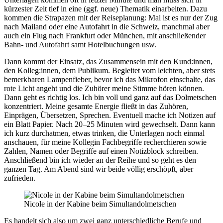
kürzester Zeit tief in eine (ggf. neue) Thematik einarbeiten. Dazu
kommen die Strapazen mit der Reiseplanung: Mal ist es nur der Zug
nach Mailand oder eine Autofahrt in die Schweiz, manchmal aber
auch ein Flug nach Frankfurt oder München, mit anschließender
Bahn- und Autofahrt samt Hotelbuchungen usw.
Dann kommt der Einsatz, das Zusammensein mit den Kund:innen,
den Kolleg:innen, dem Publikum. Begleitet vom leichten, aber stets
bemerkbaren Lampenfieber, bevor ich das Mikrofon einschalte, das
rote Licht angeht und die Zuhörer meine Stimme hören können.
Dann geht es richtig los. Ich bin voll und ganz auf das Dolmetschen
konzentriert. Meine gesamte Energie fließt in das Zuhören,
Einprägen, Übersetzen, Sprechen. Eventuell mache ich Notizen auf
ein Blatt Papier. Nach 20–25 Minuten wird gewechselt. Dann kann
ich kurz durchatmen, etwas trinken, die Unterlagen noch einmal
anschauen, für meine Kollegin Fachbegriffe recherchieren sowie
Zahlen, Namen oder Begriffe auf einen Notizblock schreiben.
Anschließend bin ich wieder an der Reihe und so geht es den
ganzen Tag. Am Abend sind wir beide völlig erschöpft, aber
zufrieden.
Nicole in der Kabine beim Simultandolmetschen
Es handelt sich also um zwei ganz unterschiedliche Berufe und