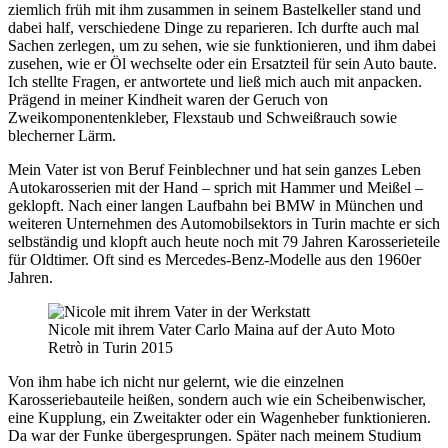
ziemlich früh mit ihm zusammen in seinem Bastelkeller stand und
dabei half, verschiedene Dinge zu reparieren. Ich durfte auch mal
Sachen zerlegen, um zu sehen, wie sie funktionieren, und ihm dabei
zusehen, wie er Öl wechselte oder ein Ersatzteil für sein Auto baute.
Ich stellte Fragen, er antwortete und ließ mich auch mit anpacken.
Prägend in meiner Kindheit waren der Geruch von
Zweikomponentenkleber, Flexstaub und Schweißrauch sowie
blecherner Lärm.
Mein Vater ist von Beruf Feinblechner und hat sein ganzes Leben
Autokarosserien mit der Hand – sprich mit Hammer und Meißel –
geklopft. Nach einer langen Laufbahn bei BMW in München und
weiteren Unternehmen des Automobilsektors in Turin machte er sich
selbständig und klopft auch heute noch mit 79 Jahren Karosserieteile
für Oldtimer. Oft sind es Mercedes-Benz-Modelle aus den 1960er
Jahren.
Nicole mit ihrem Vater Carlo Maina auf der Auto Moto
Retrò in Turin 2015
Von ihm habe ich nicht nur gelernt, wie die einzelnen
Karosseriebauteile heißen, sondern auch wie ein Scheibenwischer,
eine Kupplung, ein Zweitakter oder ein Wagenheber funktionieren.
Da war der Funke übergesprungen. Später nach meinem Studium