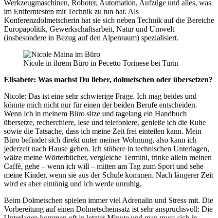
Werkzeugmaschinen, Roboter, Automation, Aufzüge und alles, was
im Entferntesten mit Technik zu tun hat. Als
Konferenzdolmetscherin hat sie sich neben Technik auf die Bereiche
Europapolitik, Gewerkschaftsarbeit, Natur und Umwelt
(insbesondere in Bezug auf den Alpenraum) spezialisiert.
Nicole in ihrem Büro in Pecetto Torinese bei Turin
Elisabete: Was machst Du lieber, dolmetschen oder übersetzen?
Nicole: Das ist eine sehr schwierige Frage. Ich mag beides und
könnte mich nicht nur für einen der beiden Berufe entscheiden.
Wenn ich in meinem Büro sitze und tagelang ein Handbuch
übersetze, recherchiere, lese und telefoniere, genieße ich die Ruhe
sowie die Tatsache, dass ich meine Zeit frei einteilen kann. Mein
Büro befindet sich direkt unter meiner Wohnung, also kann ich
jederzeit nach Hause gehen. Ich stöbere in technischen Unterlagen,
wälze meine Wörterbücher, vergleiche Termini, trinke allein meinen
Caffè, gehe – wenn ich will – mitten am Tag zum Sport und sehe
meine Kinder, wenn sie aus der Schule kommen. Nach längerer Zeit
wird es aber eintönig und ich werde unruhig.
Beim Dolmetschen spielen immer viel Adrenalin und Stress mit. Die
Vorbereitung auf einen Dolmetscheinsatz ist sehr anspruchsvoll: Die
Unterlagen kommen oft in letzter Minute und man muss sich in