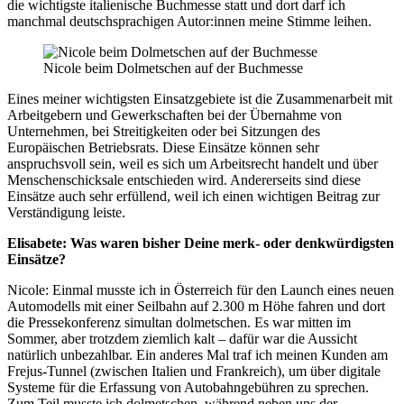
die wichtigste italienische Buchmesse statt und dort darf ich
manchmal deutschsprachigen Autor:innen meine Stimme leihen.
Nicole beim Dolmetschen auf der Buchmesse
Eines meiner wichtigsten Einsatzgebiete ist die Zusammenarbeit mit
Arbeitgebern und Gewerkschaften bei der Übernahme von
Unternehmen, bei Streitigkeiten oder bei Sitzungen des
Europäischen Betriebsrats. Diese Einsätze können sehr
anspruchsvoll sein, weil es sich um Arbeitsrecht handelt und über
Menschenschicksale entschieden wird. Andererseits sind diese
Einsätze auch sehr erfüllend, weil ich einen wichtigen Beitrag zur
Verständigung leiste.
Elisabete: Was waren bisher Deine merk- oder denkwürdigsten
Einsätze?
Nicole: Einmal musste ich in Österreich für den Launch eines neuen
Automodells mit einer Seilbahn auf 2.300 m Höhe fahren und dort
die Pressekonferenz simultan dolmetschen. Es war mitten im
Sommer, aber trotzdem ziemlich kalt – dafür war die Aussicht
natürlich unbezahlbar. Ein anderes Mal traf ich meinen Kunden am
Frejus-Tunnel (zwischen Italien und Frankreich), um über digitale
Systeme für die Erfassung von Autobahngebühren zu sprechen.
Zum Teil musste ich dolmetschen, während neben uns der