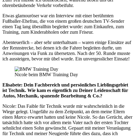
ohrenbetäubende Verkehr vorbeifuhr.
Etwas glamouröser war ein Interview mit einer berühmten
Fußballer-Ehefrau, die von einem großen deutschen TV-Sender
einen Tag lang überallhin begleitet wurde: zum Einkaufen, zum
Training, zum Kinderabholen oder zum Friseur.
Abenteuerlich – aber sehr unterhaltsam – waren einige Einsätze auf
der Rennstrecke, bei denen ich die Fahrer begleiten durfte, um
Anweisungen via Funk zu übersetzen. Nach der 50. Runde musste
ich aussteigen, bevor mir übel wurde. Ein unvergesslicher Einsatz!
Nicole beim BMW Training Day
Elisabete: Dein Fachbereich und persönliches Lieblingsgebiet
ist Technik.
Wie kam es eigentlich zu Deiner Leidenschaft für
Autos, Mechanik, spanende Bearbeitung & Co.?
Nicole: Das Faible für Technik wurde mir wahrscheinlich in die
Wiege gelegt. Ungefähr zu dem Zeitpunkt, an dem meine Eltern
einen
Marco
erwartet hatten und keine Nicole. So das Gerücht, aber
tatsächlich hatte sich vor allem mein Vater nach der ersten Tochter
sehnlichst einen Sohn gewünscht. Gepaart mit meiner Veranlagung
für Technik und meiner Neugierde führte dies dazu, dass ich