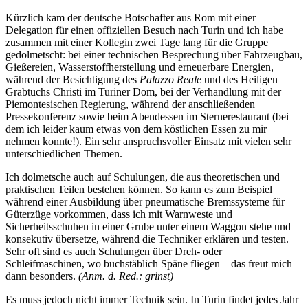
Kürzlich kam der deutsche Botschafter aus Rom mit einer
Delegation für einen offiziellen Besuch nach Turin und ich habe
zusammen mit einer Kollegin zwei Tage lang für die Gruppe
gedolmetscht: bei einer technischen Besprechung über Fahrzeugbau,
Gießereien, Wasserstoffherstellung und erneuerbare Energien,
während der Besichtigung des
Palazzo Reale
und des Heiligen
Grabtuchs Christi im Turiner Dom, bei der Verhandlung mit der
Piemontesischen Regierung, während der anschließenden
Pressekonferenz sowie beim Abendessen im Sternerestaurant (bei
dem ich leider kaum etwas von dem köstlichen Essen zu mir
nehmen konnte!). Ein sehr anspruchsvoller Einsatz mit vielen sehr
unterschiedlichen Themen.
Ich dolmetsche auch auf Schulungen, die aus theoretischen und
praktischen Teilen bestehen können. So kann es zum Beispiel
während einer Ausbildung über pneumatische Bremssysteme für
Güterzüge vorkommen, dass ich mit Warnweste und
Sicherheitsschuhen in einer Grube unter einem Waggon stehe und
konsekutiv übersetze, während die Techniker erklären und testen.
Sehr oft sind es auch Schulungen über Dreh- oder
Schleifmaschinen, wo buchstäblich Späne fliegen – das freut mich
dann besonders.
(Anm. d. Red.: grinst)
Es muss jedoch nicht immer Technik sein. In Turin findet jedes Jahr