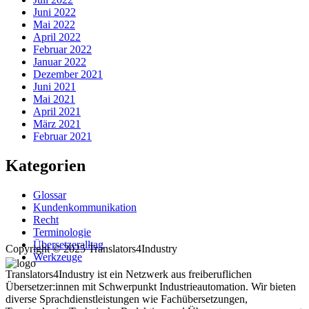
Juni 2022
Mai 2022
April 2022
Februar 2022
Januar 2022
Dezember 2021
Juni 2021
Mai 2021
April 2021
März 2021
Februar 2021
Kategorien
Glossar
Kundenkommunikation
Recht
Terminologie
Übersetzeralltag
Copyright © 2025 Translators4Industry
Werkzeuge
Translators4Industry ist ein Netzwerk aus freiberuflichen
Übersetzer:innen mit Schwerpunkt Industrieautomation. Wir bieten
diverse Sprachdienstleistungen wie Fachübersetzungen,